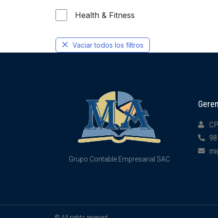
Health & Fitness
Vaciar todos los filtros
Geren
CP
98
mi
Grupo Contable Empresarial SAC
© All rights reserved