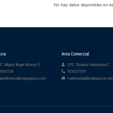
No hay datos disponibles en es
cia
Area Comercial
C. Miguel Angel Alvarez F.
CPC. Rosario Valenzuela C.
7693136
933537739
guelalvarez@magrupoce.com
rvalenzuela@magrupoce.co