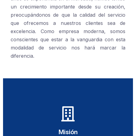
un crecimiento importante desde su creación,
preocupándonos de que la calidad del servicio
que ofrecemos a nuestros clientes sea de
excelencia. Como empresa moderna, somos
conscientes que estar a la vanguardia con esta
modalidad de servicio nos hará marcar la
diferencia.
profesionalidad de nuestro equipo.
servicio diferenciado que se le ofrece al cliente y por la
nuestro personal y así lograr ser reconocidos por el
el alto grado de confidencialidad y calidad técnica de
en servicios empresariales a la medida, donde destaque
Consolidarnos como una organización moderna, líderes
Misión