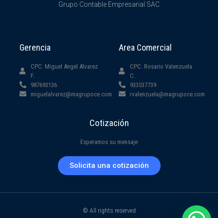
Grupo Contable Empresarial SAC
Gerencia
Area Comercial
CPC. Miguel Angel Alvarez
CPC. Rosario Valenzuela
F.
C.
987693136
933537739
miguelalvarez@magrupoce.com
rvalenzuela@magrupoce.com
Cotización
Esperamos su mensaje
Solicita una cotización
© All rights reserved