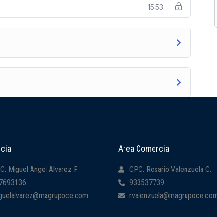
15:53
cia
Area Comercial
C. Miguel Angel Alvarez F.
CPC. Rosario Valenzuela C.
7693136
933537739
guelalvarez@magrupoce.com
rvalenzuela@magrupoce.co