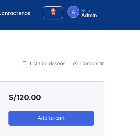
Hola
A
0
Contactenos
Admin
Lista de deseos
Compartir
S/
120.00
Add to cart