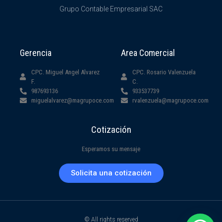
Grupo Contable Empresarial SAC
Gerencia
Area Comercial
CPC. Miguel Angel Alvarez
CPC. Rosario Valenzuela
F.
C.
987693136
933537739
miguelalvarez@magrupoce.com
rvalenzuela@magrupoce.com
Cotización
Esperamos su mensaje
Solicita una cotización
© All rights reserved