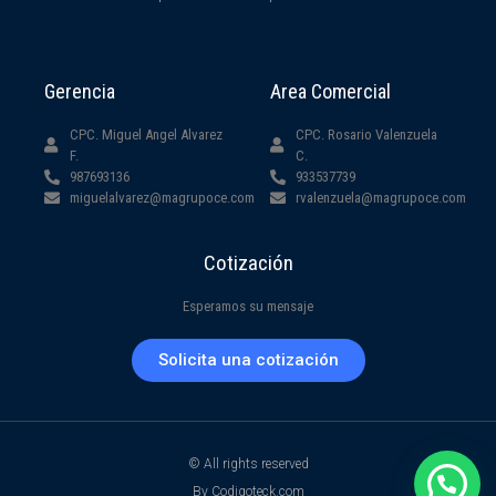
Gerencia
Area Comercial
CPC. Miguel Angel Alvarez
CPC. Rosario Valenzuela
F.
C.
987693136
933537739
miguelalvarez@magrupoce.com
rvalenzuela@magrupoce.com
Cotización
Esperamos su mensaje
Solicita una cotización
© All rights reserved
By Codigoteck.com