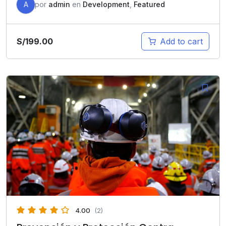
A
por
admin
en
Development
,
Featured
S/
199.00
Add to cart
4.00
(2)