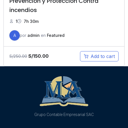
Prevención y Protección Contra
incendios
1
7h 30m
A
por
admin
en
Featured
S/
150.00
Add to cart
S/
250.00
Grupo Contable Empresarial SAC