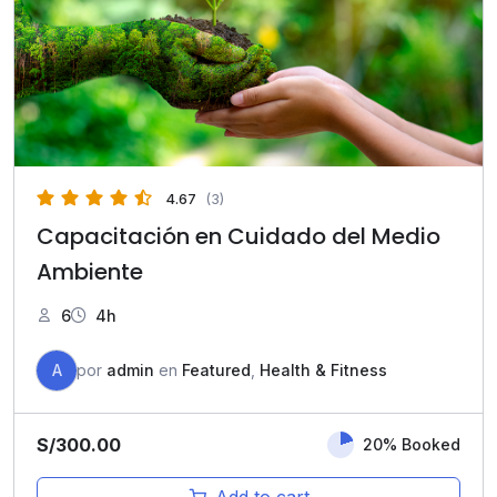
4.67
(3)
Capacitación en Cuidado del Medio
Ambiente
6
4h
A
por
admin
en
Featured
,
Health & Fitness
S/
300.00
20% Booked
Add to cart