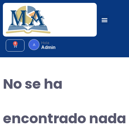
Hola
0
A
Admin
No se ha
encontrado nada