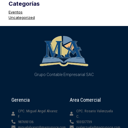
Categorías
Eventos
Uncategorized
Grupo Contable Empresarial SAC
Gerencia
Area Comercial
CPC. Miguel Angel Alvarez
CPC. Rosario Valenzuela
F.
C.
987693136
933537739
miguelalvarez@magrupoce.com
rvalenzuela@magrupoce.com