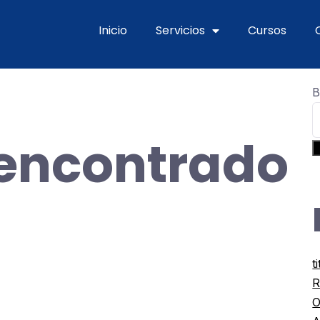
Inicio
Servicios
Cursos
B
 encontrado
B
t
R
O