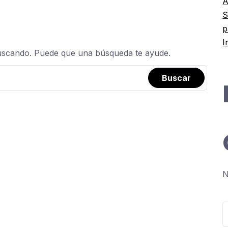
A
S
p
I
uscando. Puede que una búsqueda te ayude.
N