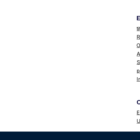
E
t
R
O
A
S
p
I
E
U