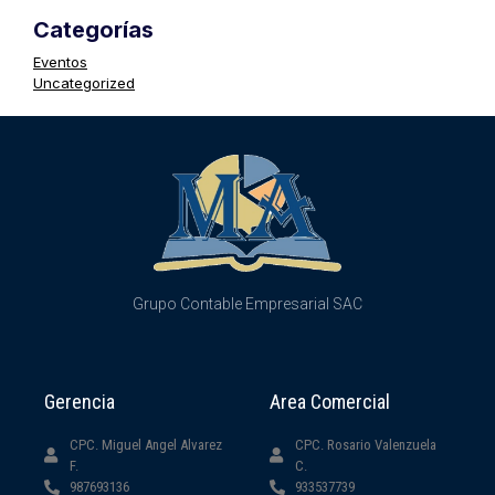
Categorías
Eventos
Uncategorized
Grupo Contable Empresarial SAC
Gerencia
Area Comercial
CPC. Miguel Angel Alvarez
CPC. Rosario Valenzuela
F.
C.
987693136
933537739