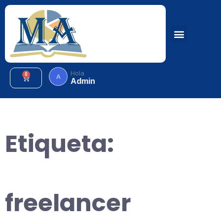
Hola
0
A
Admin
Etiqueta:
freelancer